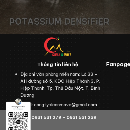
Fanpag
Thông tin liên hệ
Địa chỉ văn phòng miền nam: Lô 33 -
A11 đường số 5, KDC Hiệp Thành 3, P.
Hiệp Thành, Tp. Thủ Dầu Một, T. Bình
Dương
Email: congtycleanmove@gmail.com
Holine: 0931 531 279 - 0931 531 239