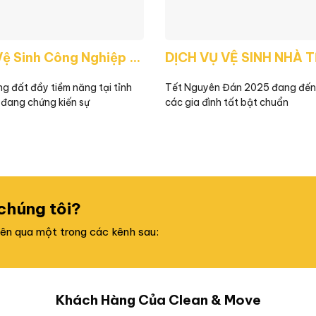
Dịch Vụ Vệ Sinh Công Nghiệp Hàng Đầu Tại Bến Cát, Bình Dương
g đất đầy tiềm năng tại tỉnh
Tết Nguyên Đán 2025 đang đến g
 đang chứng kiến sự
các gia đình tất bật chuẩn
 chúng tôi?
viên qua một trong các kênh sau:
Khách Hàng Của Clean & Move