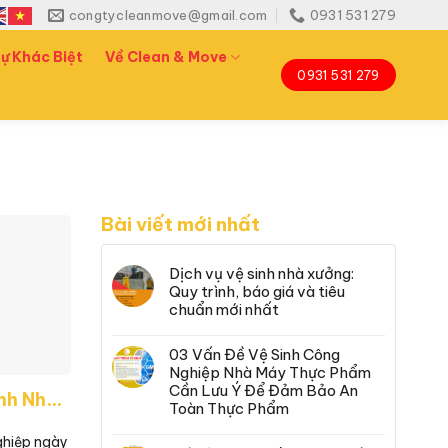
congtycleanmove@gmail.com
0931 531 279
ự Khác Biệt
Về Clean & Move
0931 531 279
Bài viết mới nhất
Dịch vụ vệ sinh nhà xưởng:
Quy trình, báo giá và tiêu
chuẩn mới nhất
03 Vấn Đề Vệ Sinh Công
Nghiệp Nhà Máy Thực Phẩm
Cần Lưu Ý Để Đảm Bảo An
Các Phương Pháp Vệ Sinh Nhà Xưởng Chuyên Dụng Cho Từng Loại Ngành Nghề
Toàn Thực Phẩm
ghiệp ngày