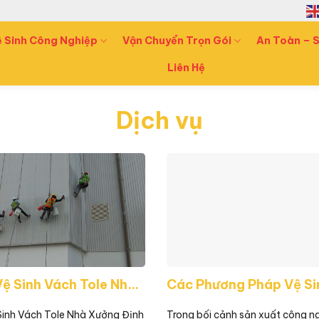
ệ Sinh Công Nghiệp
Vận Chuyển Trọn Gói
An Toàn – S
Liên Hệ
Dịch vụ
Dịch Vụ Vệ Sinh Vách Tole Nhà Xưởng Định Kỳ – Chi Tiết Năm 2025
Sinh Vách Tole Nhà Xưởng Định
Trong bối cảnh sản xuất công n