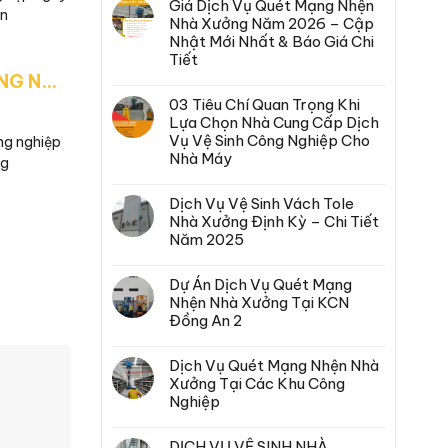
Giá Dịch Vụ Quét Mạng Nhện
ẩn
Nhà Xưởng Năm 2026 – Cập
Nhật Mới Nhất & Báo Giá Chi
Tiết
QUY TRÌNH VỆ SINH CÔNG NGHIỆP NHÀ XƯỞNG – CHI TIẾT VÀ CHUYÊN NGHIỆP
03 Tiêu Chí Quan Trọng Khi
Lựa Chọn Nhà Cung Cấp Dịch
Vụ Vệ Sinh Công Nghiệp Cho
ông nghiệp
Nhà Máy
ng
Dịch Vụ Vệ Sinh Vách Tole
Nhà Xưởng Định Kỳ – Chi Tiết
Năm 2025
Dự Án Dịch Vụ Quét Mạng
Nhện Nhà Xưởng Tại KCN
Đồng An 2
Dịch Vụ Quét Mạng Nhện Nhà
Xưởng Tại Các Khu Công
Nghiệp
DỊCH VỤ VỆ SINH NHÀ