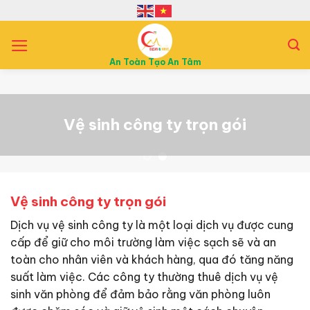
B
ỏ
q
u
An Toàn Tạo An Tâm
a
n
ộ
Vệ sinh công ty trọn gói
i
d
u
n
g
Vệ sinh công ty trọn gói
Dịch vụ vệ sinh công ty là một loại dịch vụ được cung
cấp để giữ cho môi trường làm việc sạch sẽ và an
toàn cho nhân viên và khách hàng, qua đó tăng năng
suất làm việc. Các công ty thường thuê dịch vụ vệ
sinh văn phòng để đảm bảo rằng văn phòng luôn