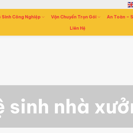
ệ Sinh Công Nghiệp
Vận Chuyển Trọn Gói
An Toàn – S
Liên Hệ
 sinh nhà xư