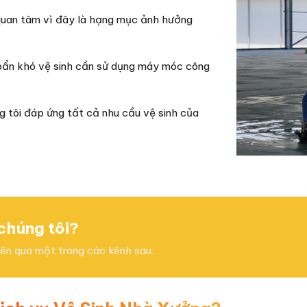
quan tâm vì đây là hạng mục ảnh hưởng
 bẩn khó vệ sinh cần sử dụng máy móc công
ng tôi đáp ứng tất cả nhu cầu vệ sinh của
 chúng tôi?
viên qua một trong các kênh sau: