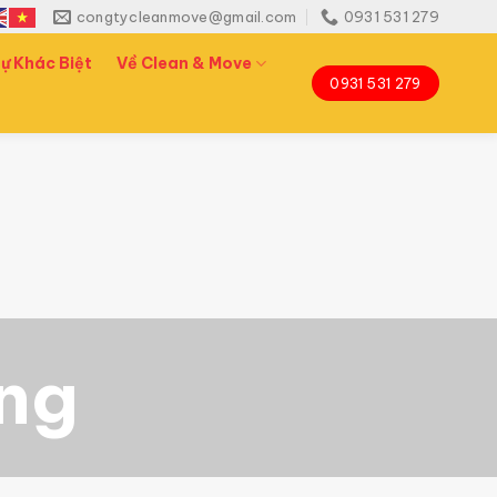
congtycleanmove@gmail.com
0931 531 279
ự Khác Biệt
Về Clean & Move
0931 531 279
ởng