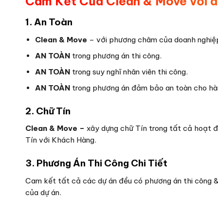
Cam Kết Của Clean & Move với d
1. An Toàn
Clean & Move
– với phương châm của doanh nghiệp
AN TOÀN
trong phương án thi công.
AN TOÀN
trong suy nghĩ nhân viên thi công.
AN TOÀN
trong phương án đảm bảo an toàn cho hàn
2. Chữ Tín
Clean & Move –
xây dựng chữ Tín trong tất cả hoạt 
Tín với Khách Hàng.
3. Phương Án Thi Công Chi Tiết
Cam kết tất cả các dự án đều có phương án thi công &
của dự án.