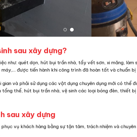
sinh sau xây dựng?
ệc như: quét dọn, hút bụi trần nhà, tẩy vết sơn, xi măng, làm
g máy,… được tiến hành khi công trình đã hoàn tất và chuẩn bị
hời gian và phải sử dụng các vật dụng chuyên dụng mới có thể
tổng thể, hút bụi trần nhà, vệ sinh các loại bóng đèn, thiết bị
nh sau xây dựng
n phục vụ khách hàng bằng sự tận tâm, trách nhiệm và chuyên
.