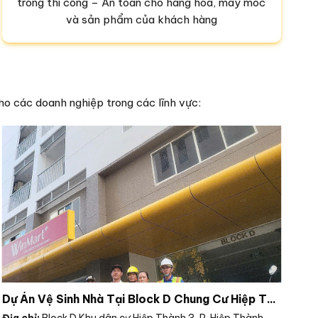
trong thi công – An toàn cho hàng hóa, máy móc
và sản phẩm của khách hàng
ho các doanh nghiệp trong các lĩnh vực:
Dự Án Vệ Sinh Nhà Tại Block D Chung Cư Hiệp Thành 3 Bình Dương
Địa chỉ:
Block D Khu dân cư Hiệp Thành 3, P. Hiệp Thành,
Địa