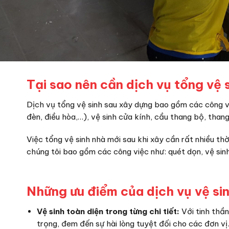
Tại sao nên cần dịch vụ tổng vệ 
Dịch vụ tổng vệ sinh sau xây dựng bao gồm các công vi
đèn, điều hòa,…), vệ sinh cửa kính, cầu thang bộ, than
Việc tổng vệ sinh nhà mới sau khi xây cần rất nhiều t
chúng tôi bao gồm các công việc như: quét dọn, vệ sinh 
Những ưu điểm của dịch vụ vệ si
Vệ sinh toàn diện trong từng chi tiết:
Với tinh thầ
trọng, đem đến sự hài lòng tuyệt đối cho các đơn vị