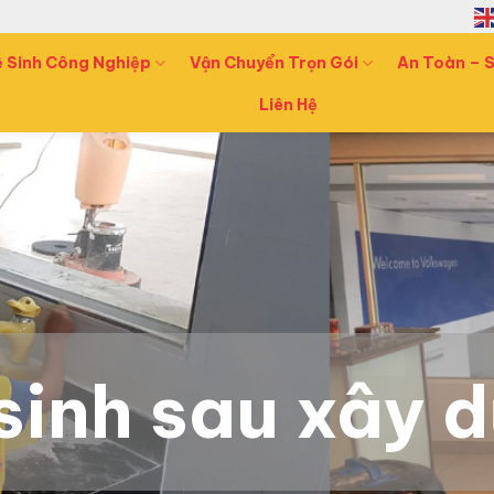
ệ Sinh Công Nghiệp
Vận Chuyển Trọn Gói
An Toàn – S
Liên Hệ
sinh sau xây 