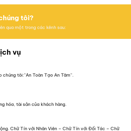
 chúng tôi?
viên qua một trong các kênh sau:
ịch vụ
 chúng tôi:”An Toàn Tạo An Tâm”.
g hóa, tài sản của khách hàng.
động. Chữ Tín với Nhân Viên – Chữ Tín với Đối Tác – Chữ