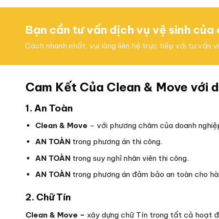
Bạn cần tư vấn dịch vụ vệ sinh của
Cách nhanh nhất, vui lòng liên hệ trực tiếp với tư vấn 
Cam Kết Của Clean & Move với d
1. An Toàn
Clean & Move
– với phương châm của doanh nghiệp
AN TOÀN
trong phương án thi công.
AN TOÀN
trong suy nghĩ nhân viên thi công.
AN TOÀN
trong phương án đảm bảo an toàn cho hàn
2. Chữ Tín
Clean & Move –
xây dựng chữ Tín trong tất cả hoạt 