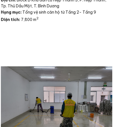
Tp. Thủ Dầu Một, T. Bình Dương
Hạ
Hạng mục:
Tổng vệ sinh căn hộ từ Tầng 2- Tầng 9
2
Diện tích:
7,800 m