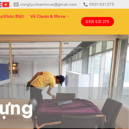
congtycleanmove@gmail.com
0931 531 279
ự Khác Biệt
Về Clean & Move
0931 531 279
dựng