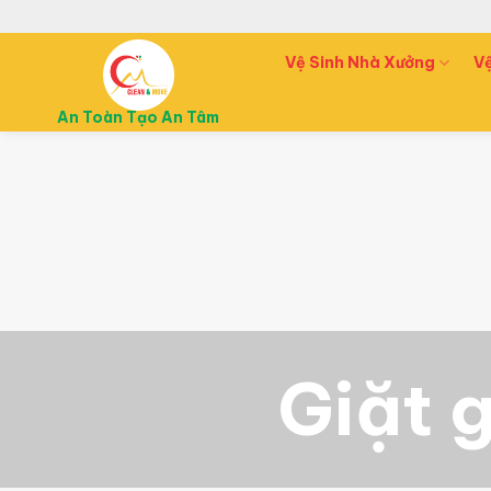
B
ỏ
Vệ Sinh Nhà Xưởng
V
q
u
a
An Toàn Tạo An Tâm
n
ộ
i
d
u
n
g
Giặt 