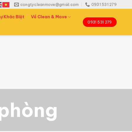
congtycleanmove@gmail.com
0931 531 279
ự Khác Biệt
Về Clean & Move
0931 531 279
 phòng