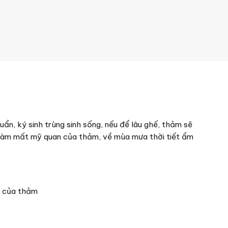
ẩn, ký sinh trùng sinh sống, nếu để lâu ghế, thảm sẽ
vãi làm mất mỹ quan của thảm, về mùa mưa thời tiết ẩm
n của thảm