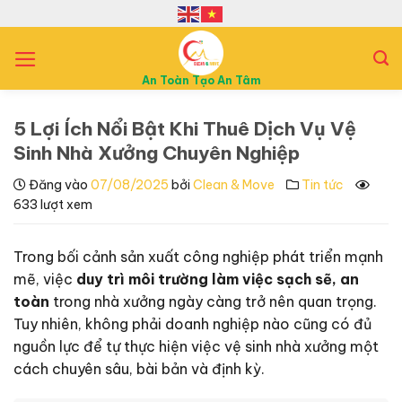
B
ỏ
q
u
An Toàn Tạo An Tâm
a
n
5 Lợi Ích Nổi Bật Khi Thuê Dịch Vụ Vệ
ộ
Sinh Nhà Xưởng Chuyên Nghiệp
i
Đăng vào
07/08/2025
bởi
Clean & Move
Tin tức
d
633 lượt xem
u
n
Trong bối cảnh sản xuất công nghiệp phát triển mạnh
g
mẽ, việc
duy trì môi trường làm việc sạch sẽ, an
toàn
trong nhà xưởng ngày càng trở nên quan trọng.
Tuy nhiên, không phải doanh nghiệp nào cũng có đủ
nguồn lực để tự thực hiện việc vệ sinh nhà xưởng một
cách chuyên sâu, bài bản và định kỳ.