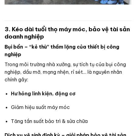
3. Kéo dài tuổi thọ máy móc, bảo vệ tài sản
doanh nghiệp
Bụi bẩn – “kẻ thù” thầm lặng của thiết bị công
nghiệp
Trong môi trường nhà xưởng, sự tích tụ của bụi công
nghiệp, dầu mỡ, mạng nhện, rỉ sét… là nguyên nhân
chính gây:
Hư hỏng linh kiện, động cơ
Giảm hiệu suất máy móc
Tăng tần suất bảo trì & sửa chữa
Dịch vụ vệ sinh định kỳ – giải pháp bảo vệ tài sản